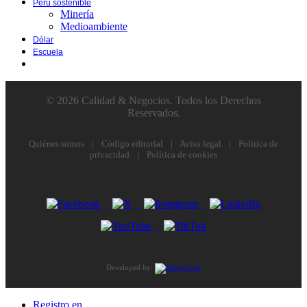
Perú sostenible
Minería
Medioambiente
Dólar
Escuela
© 2026 Calidad & Negocios. Todos los Derechos
Reservados.
Quiénes somos
|
Código editorial
|
Aviso legal
|
Política de
privacidad
|
Política de cookies
Developed by:
Registro en