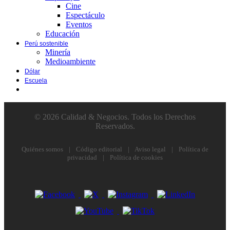
Cine
Espectáculo
Eventos
Educación
Perú sostenible
Minería
Medioambiente
Dólar
Escuela
© 2026 Calidad & Negocios. Todos los Derechos
Reservados.
Quiénes somos
|
Código editorial
|
Aviso legal
|
Política de
privacidad
|
Política de cookies