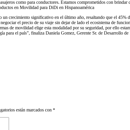
 pasajeros como para conductores. Estamos comprometidos con brindar c
roductos en Movilidad para DiDi en Hispanoamérica
 crecimiento significativo en el último año, resaltando que el 45% de l
egociar el precio de su viaje sin dejar de lado el ecosistema de funcio
formas de movilidad elige esta modalidad por su seguridad, por ello es
ogía para el país”, finaliza Daniela Gomez, Gerente Sr. de Desarrollo
gatorios están marcados con
*