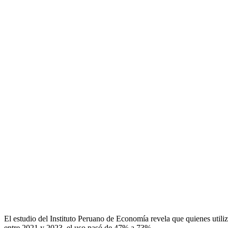
El estudio del Instituto Peruano de Economía revela que quienes util
entre 2021 y 2023, el uso pasó de 47% a 73%.