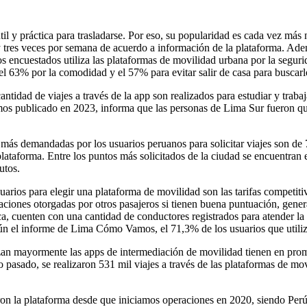
l y práctica para trasladarse. Por eso, su popularidad es cada vez más n
 y tres veces por semana de acuerdo a información de la plataforma. Ade
s encuestados utiliza las plataformas de movilidad urbana por la segur
l 63% por la comodidad y el 57% para evitar salir de casa para buscarl
tidad de viajes a través de la app son realizados para estudiar y trabaj
os publicado en 2023, informa que las personas de Lima Sur fueron qui
 más demandadas por los usuarios peruanos para solicitar viajes son de 7
a plataforma. Entre los puntos más solicitados de la ciudad se encuentran
utos.
arios para elegir una plataforma de movilidad son las tarifas competiti
aciones otorgadas por otros pasajeros si tienen buena puntuación, gener
a, cuenten con una cantidad de conductores registrados para atender la
ún el informe de Lima Cómo Vamos, el 71,3% de los usuarios que utiliza
ilizan mayormente las apps de intermediación de movilidad tienen en pr
pasado, se realizaron 531 mil viajes a través de las plataformas de mov
ron la plataforma desde que iniciamos operaciones en 2020, siendo Perú 