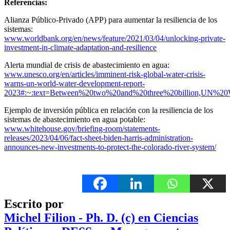
Referencias:
Alianza Público-Privado (APP) para aumentar la resiliencia de los
sistemas:
www.worldbank.org/en/news/feature/2021/03/04/unlocking-private-
investment-in-climate-adaptation-and-resilience
Alerta mundial de crisis de abastecimiento en agua:
www.unesco.org/en/articles/imminent-risk-global-water-crisis-
warns-un-world-water-development-report-
2023#:~:text=Between%20two%20and%20three%20billion,UN%2
Ejemplo de inversión pública en relación con la resiliencia de los
sistemas de abastecimiento en agua potable:
www.whitehouse.gov/briefing-room/statements-
releases/2023/04/06/fact-sheet-biden-harris-administration-
announces-new-investments-to-protect-the-colorado-river-system/
Escrito por
Michel Filion - Ph. D. (c) en Ciencias