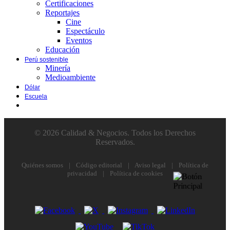
Certificaciones
Reportajes
Cine
Espectáculo
Eventos
Educación
Perú sostenible
Minería
Medioambiente
Dólar
Escuela
© 2026 Calidad & Negocios. Todos los Derechos
Reservados.
Quiénes somos
|
Código editorial
|
Aviso legal
|
Política de
privacidad
|
Política de cookies