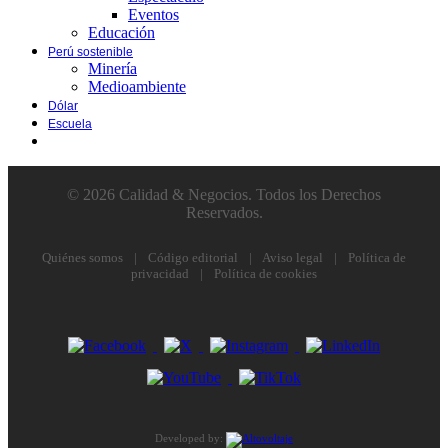
Eventos
Educación
Perú sostenible
Minería
Medioambiente
Dólar
Escuela
© 2026 Calidad & Negocios. Todos los Derechos
Reservados.
Quiénes somos
|
Código editorial
|
Aviso legal
|
Política de
privacidad
|
Política de cookies
Developed by: