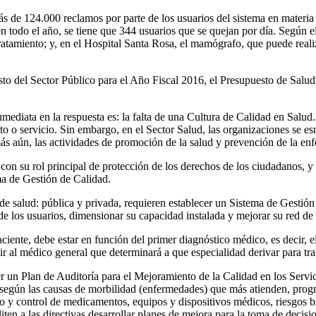
más de 124.000 reclamos por parte de los usuarios del sistema en materi
en todo el año, se tiene que 344 usuarios que se quejan por día. Según e
ratamiento; y, en el Hospital Santa Rosa, el mamógrafo, que puede real
o del Sector Público para el Año Fiscal 2016, el Presupuesto de Salud 
mediata en la respuesta es: la falta de una Cultura de Calidad en Salud
to o servicio. Sin embargo, en el Sector Salud, las organizaciones se e
y más aún, las actividades de promoción de la salud y prevención de la e
 con su rol principal de protección de los derechos de los ciudadanos, 
ma de Gestión de Calidad.
s de salud: pública y privada, requieren establecer un Sistema de Gestión
 de los usuarios, dimensionar su capacidad instalada y mejorar su red de
iente, debe estar en función del primer diagnóstico médico, es decir, el 
r al médico general que determinará a que especialidad derivar para tra
cer un Plan de Auditoría para el Mejoramiento de la Calidad en los Servi
es según las causas de morbilidad (enfermedades) que más atienden, prog
jo y control de medicamentos, equipos y dispositivos médicos, riesgos b
ten a las directivas desarrollar planes de mejora para la toma de decisi