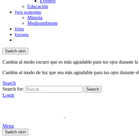
Eventos
Educación
Perú sostenible
Minería
Medioambiente
Dólar
Escuela
Switch skin
Cambia al modo oscuro que es más agradable para tus ojos durante la
Cambia al modo de luz que sea más agradable para tus ojos durante el
Search
Search for:
Search
Login
Menu
Switch skin