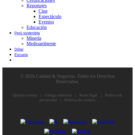
Certificaciones
Reportajes
Cine
Espectáculo
Eventos
Educación
Perú sostenible
Minería
Medioambiente
Dólar
Escuela
© 2026 Calidad & Negocios. Todos los Derechos
Reservados.
Quiénes somos
|
Código editorial
|
Aviso legal
|
Política de
privacidad
|
Política de cookies