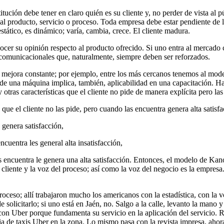
itución debe tener en claro quién es su cliente y, no perder de vista al
l producto, servicio o proceso. Toda empresa debe estar pendiente de la
stático, es dinámico; varía, cambia, crece. El cliente madura.
ocer su opinión respecto al producto ofrecido. Si uno entra al mercado
 comunicacionales que, naturalmente, siempre deben ser reforzados.
 mejora constante; por ejemplo, entre los más cercanos tenemos al model
de una máquina implica, también, aplicabilidad en una capacitación. Hay 
 otras características que el cliente no pide de manera explícita pero la
e el cliente no las pide, pero cuando las encuentra genera alta satisfac
s genera satisfacción,
ncuentra les general alta insatisfacción,
las encuentra le genera una alta satisfacción. Entonces, el modelo de Ka
liente y la voz del proceso; así como la voz del negocio es la empresa.
roceso; allí trabajaron mucho los americanos con la estadística, con la
e solicitarlo; si uno está en Jaén, no. Salgo a la calle, levanto la mano 
a con Uber porque fundamenta su servicio en la aplicación del servicio.
ia de taxis Uber en la zona. Lo mismo pasa con la revista impresa, ahor