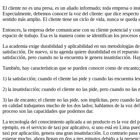
El cliente no es una presa, es un aliado informado; toda empresa o inst
Especialmente, debemos conocer la voz del cliente: que dice respecto a
sentido más amplio. El cliente tiene un ciclo de vida, nunca se queda e
Entonces, la empresa debe comunicarse con su cliente potencial y con
espacio de trabajo. Esa es la manera como se identifican los procesos
La academia exige durabilidad y aplicabilidad en sus metodologías de
satisfacción. De nuevo, si tu agenda quiere durabilidad en el repuesto 
satisfacción, pero cuando no la encuentra le genera insatisfacción. Hay
También, hay características que se pueden conocer como de encanto; qu
1) la satisfacción; cuando el cliente las pide y cuando las encuentra le
2) la insatisfacción; cuando el cliente no las pide, pero cuando no las e
3) las de encanto; el cliente no las pide, son implícitas, pero cuando 
en calidad trabajamos mucho de los dos lados; hablamos de la voz del c
proceso son las capacidades que podemos dar.
La tecnología del conocimiento aplicada a un producto es la voz del p
ejemplo, en el servicio de taxi por aplicativo, si uno está en Lima pued
taxi por aplicación, genera una gran insatisfacción. Lo contrario pas
esperar mucho, ahora llegan en dos a tres minutos debido a la presenc