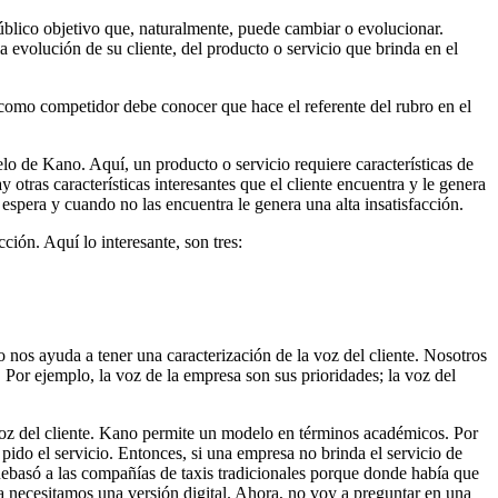
 público objetivo que, naturalmente, puede cambiar o evolucionar.
 evolución de su cliente, del producto o servicio que brinda en el
 como competidor debe conocer que hace el referente del rubro en el
o de Kano. Aquí, un producto o servicio requiere características de
otras características interesantes que el cliente encuentra y le genera
s espera y cuando no las encuentra le genera una alta insatisfacción.
ción. Aquí lo interesante, son tres:
no nos ayuda a tener una caracterización de la voz del cliente. Nosotros
 Por ejemplo, la voz de la empresa son sus prioridades; la voz del
 voz del cliente. Kano permite un modelo en términos académicos. Por
y pido el servicio. Entonces, si una empresa no brinda el servicio de
 Rebasó a las compañías de taxis tradicionales porque donde había que
a necesitamos una versión digital. Ahora, no voy a preguntar en una