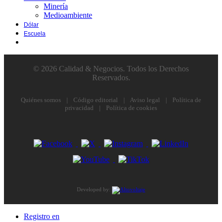
Minería
Medioambiente
Dólar
Escuela
© 2026 Calidad & Negocios. Todos los Derechos
Reservados.
Quiénes somos
|
Código editorial
|
Aviso legal
|
Política de
privacidad
|
Política de cookies
Developed by:
Registro en