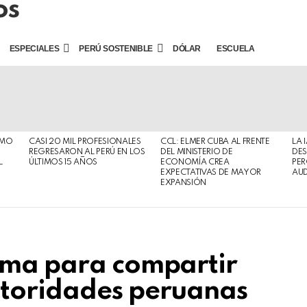
ESPECIALES
PERÚ SOSTENIBLE
DÓLAR
ESCUELA
SMO
CASI 20 MIL PROFESIONALES
CCL: ELMER CUBA AL FRENTE
LA 
REGRESARON AL PERÚ EN LOS
DEL MINISTERIO DE
DES
L
ÚLTIMOS 15 AÑOS
ECONOMÍA CREA
PER
EXPECTATIVAS DE MAYOR
AUD
EXPANSIÓN
rma para compartir
utoridades peruanas