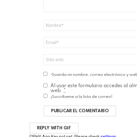
Nombre
*
Correo
electrónico
*
Web
Guarda mi nombre, correo electrónico y we
Al usar este formulario accedes al al
web.
*
¡Suscríbeme a la lista de correo!
PUBLICAR EL COMENTARIO
REPLY WITH
GIF
GIPHY App Key not set. Please check
settings