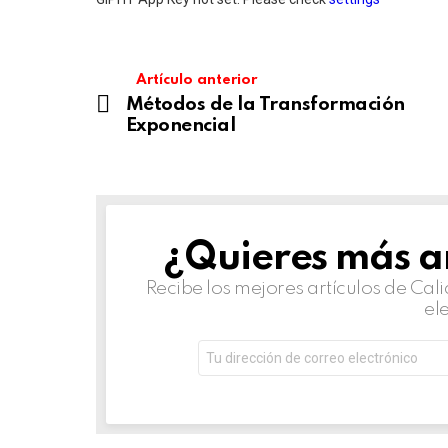
Artículo anterior
Métodos de la Transformación
Exponencial
¿Quieres más ar
NEWSLETTER
Recibe los mejores artículos de Ca
el
Dirección
de
correo
electrónico: