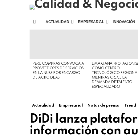
ACTUALIDAD
EMPRESARIAL
INNOVACIÓN
Menu
ÚLTIMAS
HISTORIAS
PERÚ COMPRAS CONVOCA A
LIMA GANA PROTAGONI
PROVEEDORES DE SERVICIOS
COMO CENTRO
EN LA NUBE POR ENCARGO
TECNOLÓGICO REGIONA
DE AGROIDEAS
MIENTRAS CRECE LA
DEMANDA DE TALENTO
ESPECIALIZADO
Actualidad
Empresarial
Notas de prensa
Trend
DiDi lanza platafo
información con a