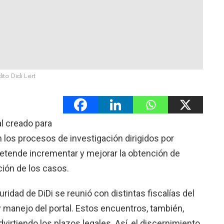
ito Didi Lert
al creado para
n los procesos de investigación dirigidos por
etende incrementar y mejorar la obtención de
ción de los casos.
idad de DiDi se reunió con distintas fiscalías del
 y manejo del portal. Estos encuentros, también,
dvirtiendo los plazos legales. Así, el discernimiento