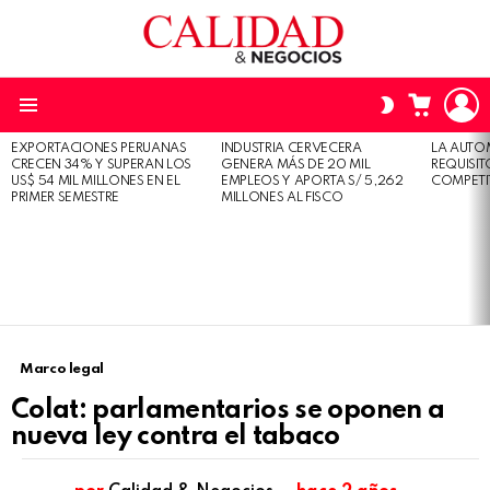
L
CARRO
SWITCH
SKIN
Menu
EXPORTACIONES PERUANAS
INDUSTRIA CERVECERA
LA AUTO
ÚLTIMAS
CRECEN 34% Y SUPERAN LOS
GENERA MÁS DE 20 MIL
REQUISI
HISTORIAS
US$ 54 MIL MILLONES EN EL
EMPLEOS Y APORTA S/ 5,262
COMPETI
PRIMER SEMESTRE
MILLONES AL FISCO
Marco legal
Colat: parlamentarios se oponen a
nueva ley contra el tabaco