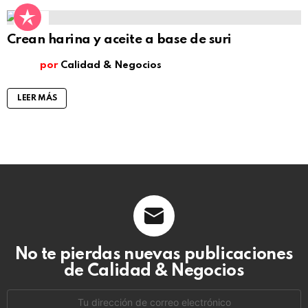
4
Comentarios
Crean harina y aceite a base de suri
por
Calidad & Negocios
LEER MÁS
No te pierdas nuevas publicaciones
de Calidad & Negocios
Dirección
de