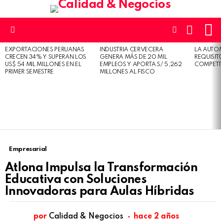
L
CARRO
SWITCH
SKIN
Menu
EXPORTACIONES PERUANAS
INDUSTRIA CERVECERA
LA AUTO
ÚLTIMAS
CRECEN 34% Y SUPERAN LOS
GENERA MÁS DE 20 MIL
REQUISI
HISTORIAS
US$ 54 MIL MILLONES EN EL
EMPLEOS Y APORTA S/ 5,262
COMPETI
PRIMER SEMESTRE
MILLONES AL FISCO
Empresarial
Atlona Impulsa la Transformación
Educativa con Soluciones
Innovadoras para Aulas Híbridas
por
Calidad & Negocios
hace 2 años