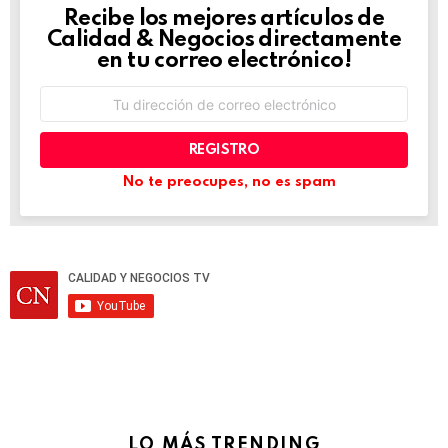
Recibe los mejores artículos de
NEWSLETTER
Calidad & Negocios directamente
en tu correo electrónico!
Dirección
de
correo
electrónico:
No te preocupes, no es spam
LO MÁS TRENDING