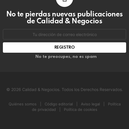
No te pierdas nuevas publicaciones
de Calidad & Negocios
Dirección
de
correo
electrónico:
No te preocupes, no es spam
© 2026 Calidad & Negocios. Todos los Derechos Reservados.
Quiénes somos
|
Código editorial
|
Aviso legal
|
Política
de privacidad
|
Política de cookies