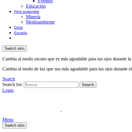
Eventos
Educación
Perú sostenible
Minería
Medioambiente
Dólar
Escuela
Switch skin
Cambia al modo oscuro que es más agradable para tus ojos durante la
Cambia al modo de luz que sea más agradable para tus ojos durante el
Search
Search for:
Search
Login
Menu
Switch skin