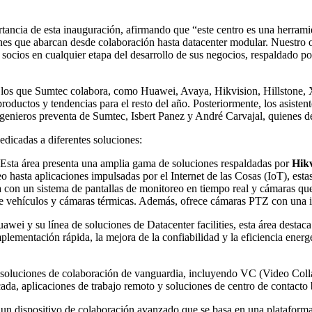
ancia de esta inauguración, afirmando que “este centro es una herrami
es que abarcan desde colaboración hasta datacenter modular. Nuestro ob
socios en cualquier etapa del desarrollo de sus negocios, respaldado po
n los que Sumtec colabora, como Huawei, Avaya, Hikvision, Hillstone, 
productos y tendencias para el resto del año. Posteriormente, los asiste
ngenieros preventa de Sumtec, Isbert Panez y André Carvajal, quienes de
dicadas a diferentes soluciones:
Esta área presenta una amplia gama de soluciones respaldadas por
Hikv
o hasta aplicaciones impulsadas por el Internet de las Cosas (IoT), est
ta con un sistema de pantallas de monitoreo en tiempo real y cámaras qu
e vehículos y cámaras térmicas. Además, ofrece cámaras PTZ con una inte
wei y su línea de soluciones de Datacenter facilities, esta área destaca
plementación rápida, la mejora de la confiabilidad y la eficiencia energ
n soluciones de colaboración de vanguardia, incluyendo VC (Video Co
a, aplicaciones de trabajo remoto y soluciones de centro de contacto 
un dispositivo de colaboración avanzado que se basa en una plataform