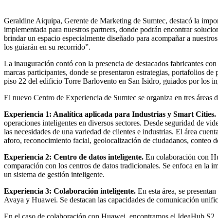
Geraldine Aiquipa, Gerente de Marketing de Sumtec, destacó la import
implementada para nuestros partners, donde podrán encontrar solucion
brindar un espacio especialmente diseñado para acompañar a nuestros 
los guiarán en su recorrido”.
La inauguración contó con la presencia de destacados fabricantes co
marcas participantes, donde se presentaron estrategias, portafolios de 
piso 22 del edificio Torre Barlovento en San Isidro, guiados por los i
El nuevo Centro de Experiencia de Sumtec se organiza en tres áreas de
Experiencia 1: Analítica aplicada para Industrias y Smart Cities.
operaciones inteligentes en diversos sectores. Desde seguridad de vide
las necesidades de una variedad de clientes e industrias. El área cuen
aforo, reconocimiento facial, geolocalización de ciudadanos, conteo d
Experiencia 2: Centro de datos inteligente.
En colaboración con Hua
comparación con los centros de datos tradicionales. Se enfoca en la im
un sistema de gestión inteligente.
Experiencia 3: Colaboración inteligente.
En esta área, se presenta
Avaya y Huawei. Se destacan las capacidades de comunicación unificad
En el caso de colaboración con Huawei, encontramos el IdeaHub S2, 