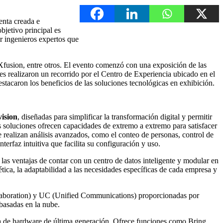
enta creada e
jetivo principal es
r ingenieros expertos que
Xfusion, entre otros. El evento comenzó con una exposición de las
ntes realizaron un recorrido por el Centro de Experiencia ubicado en el
stacaron los beneficios de las soluciones tecnológicas en exhibición.
ision
, diseñadas para simplificar la transformación digital y permitir
as soluciones ofrecen capacidades de extremo a extremo para satisfacer
e realizan análisis avanzados, como el conteo de personas, control de
rfaz intuitiva que facilita su configuración y uso.
 las ventajas de contar con un centro de datos inteligente y modular en
ética, la adaptabilidad a las necesidades específicas de cada empresa y
llaboration) y UC (Unified Communications) proporcionadas por
basadas en la nube.
a de hardware de última generación. Ofrece funciones como Bring