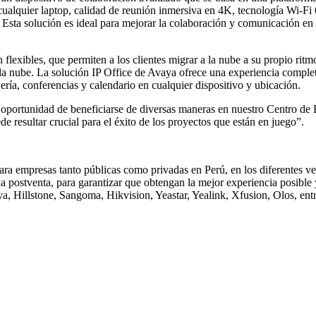
uier laptop, calidad de reunión inmersiva en 4K, tecnología Wi-Fi 6 p
. Esta solución es ideal para mejorar la colaboración y comunicación e
flexibles, que permiten a los clientes migrar a la nube a su propio rit
cia la nube. La solución IP Office de Avaya ofrece una experiencia co
ría, conferencias y calendario en cualquier dispositivo y ubicación.
la oportunidad de beneficiarse de diversas maneras en nuestro Centro d
de resultar crucial para el éxito de los proyectos que están en juego”.
 empresas tanto públicas como privadas en Perú, en los diferentes ver
 la postventa, para garantizar que obtengan la mejor experiencia posibl
a, Hillstone, Sangoma, Hikvision, Yeastar, Yealink, Xfusion, Olos, en