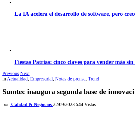
La IA acelera el desarrollo de software, pero cre
Fiestas Patrias: cinco claves para vender más sin
Previous
Next
in
Actualidad
,
Empresarial
,
Notas de prensa
,
Trend
Sumtec inaugura segunda base de innovació
por
Calidad & Negocios
22/09/2023
544
Vistas