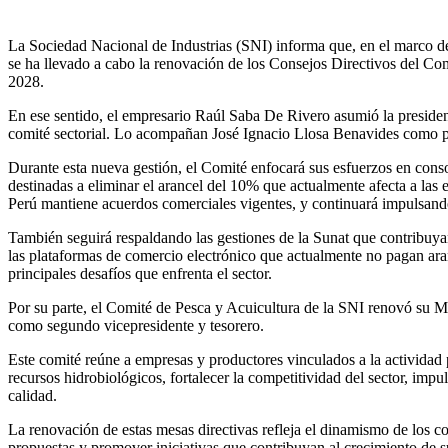
La Sociedad Nacional de Industrias (SNI) informa que, en el marco de 
se ha llevado a cabo la renovación de los Consejos Directivos del Co
2028.
En ese sentido, el empresario Raúl Saba De Rivero asumió la presiden
comité sectorial. Lo acompañan José Ignacio Llosa Benavides como p
Durante esta nueva gestión, el Comité enfocará sus esfuerzos en conso
destinadas a eliminar el arancel del 10% que actualmente afecta a las 
Perú mantiene acuerdos comerciales vigentes, y continuará impulsando
También seguirá respaldando las gestiones de la Sunat que contribuya
las plataformas de comercio electrónico que actualmente no pagan aranc
principales desafíos que enfrenta el sector.
Por su parte, el Comité de Pesca y Acuicultura de la SNI renovó su M
como segundo vicepresidente y tesorero.
Este comité reúne a empresas y productores vinculados a la actividad
recursos hidrobiológicos, fortalecer la competitividad del sector, imp
calidad.
La renovación de estas mesas directivas refleja el dinamismo de los co
propuestas y promover iniciativas que contribuyan al crecimiento de s