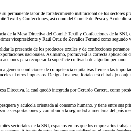
su permanente labor de fortalecimiento institucional de los sectores pr
mité Textil y Confecciones, así como del Comité de Pesca y Acuicultura
cia de la Mesa Directiva del Comité Textil y Confecciones de la SNI, c
rimer vicepresidente y Raúl Ortiz de Zevallos Ferrand como segundo v
lidar la presencia de los productos textiles y de confecciones peruano
exportaciones nacionales. Asimismo, promoverá la correcta aplicación de
 acciones para recuperar la superficie cultivada de algodón peruano.
n a generar condiciones de competencia equitativas frente a las importa
eles ni otros impuestos. De igual manera, fortalecerá el trabajo conjun
esa Directiva, la cual quedó integrada por Gerardo Carrera, como presi
 pesquera y acuícola orientada al consumo humano, y tiene entre sus pri
ulsar las exportaciones y contribuir a la seguridad alimentaria del país
mités sectoriales de la SNI, espacios en los que los empresarios trabaja
us sectores. A través de estos órganos especializados, el gremio fortal