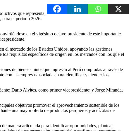
oductivos que representa,
, para el periodo 2026-
onvirtiéndose en el vigésimo octavo presidente de este importante
icepresidente.
s en el mercado de los Estados Unidos, apoyando las gestiones
 los requisitos específicos de origen en los mercados con los que el
ciones de bienes chinos que ingresan al Perú compradas a través de
to con las empresas asociadas para identificar y atender los
dente; Darío Alvites, como primer vicepresidente; y Jorge Miranda,
ncipales objetivos promover el aprovechamiento sostenible de los
 mediante una mayor oferta de productos pesqueros y acuícolas de
n de manera articulada para identificar oportunidades, plantear
ece su labor de representación empresarial y reafirma su compromiso