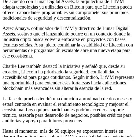
De acuerdo con Lunar Digital Assets, la arquitectura de LitVM
adapta tecnologías ya utilizadas en Bitcoin para que Litecoin pueda
ofrecer capacidades programables sin comprometer sus principios
tradicionales de seguridad y descentralización.
Aztec Amaya, cofundador de LitVM y directivo de Lunar Digital
Assets, sostuvo que el lanzamiento ocurre en un contexto donde la
industria cripto busca volver a enfocarse en proyectos con bases
técnicas sólidas. A su juicio, combinar la estabilidad de Litecoin con
herramientas de programación escalable abre una nueva etapa para
este ecosistema.
Charlie Lee también destacó la iniciativa y señaló que, desde su
creación, Litecoin ha priorizado la seguridad, confiabilidad y
accesibilidad para pagos cotidianos. Según indicó, LitVM representa
una oportunidad para extender esas fortalezas hacia aplicaciones
blockchain más avanzadas sin alterar la esencia de la red.
La fase de pruebas tendrá una duración aproximada de dos meses y
estará centrada en evaluar el rendimiento tecnológico y mejorar el
ecosistema. Los equipos participantes podrán acceder a soporte
técnico, asesoría para desarrollo de negocios, posibles créditos para
auditorías y apoyo para futuros proyectos.
Hasta el momento, más de 50 equipos ya expresaron interés en
desarrollar aplicaciones sobre LitVM, una señal del creciente interés