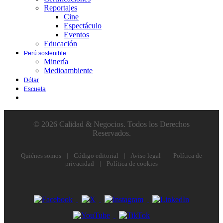
Reportajes
Cine
Espectáculo
Eventos
Educación
Perú sostenible
Minería
Medioambiente
Dólar
Escuela
© 2026 Calidad & Negocios. Todos los Derechos
Reservados.
Quiénes somos
|
Código editorial
|
Aviso legal
|
Política de
privacidad
|
Política de cookies