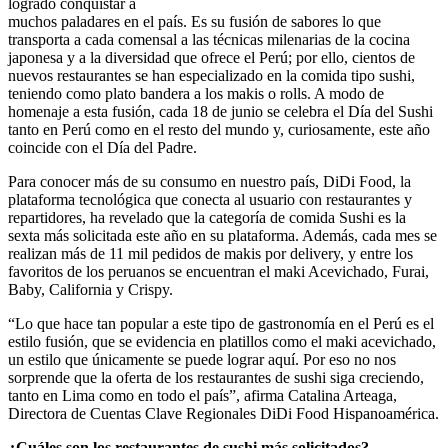
logrado conquistar a
muchos paladares en el país. Es su fusión de sabores lo que
transporta a cada comensal a las técnicas milenarias de la cocina
japonesa y a la diversidad que ofrece el Perú; por ello, cientos de
nuevos restaurantes se han especializado en la comida tipo sushi,
teniendo como plato bandera a los makis o rolls. A modo de
homenaje a esta fusión, cada 18 de junio se celebra el Día del Sushi
tanto en Perú como en el resto del mundo y, curiosamente, este año
coincide con el Día del Padre.
Para conocer más de su consumo en nuestro país, DiDi Food, la
plataforma tecnológica que conecta al usuario con restaurantes y
repartidores, ha revelado que la categoría de comida Sushi es la
sexta más solicitada este año en su plataforma. Además, cada mes se
realizan más de 11 mil pedidos de makis por delivery, y entre los
favoritos de los peruanos se encuentran el maki Acevichado, Furai,
Baby, California y Crispy.
“Lo que hace tan popular a este tipo de gastronomía en el Perú es el
estilo fusión, que se evidencia en platillos como el maki acevichado,
un estilo que únicamente se puede lograr aquí. Por eso no nos
sorprende que la oferta de los restaurantes de sushi siga creciendo,
tanto en Lima como en todo el país”, afirma Catalina Arteaga,
Directora de Cuentas Clave Regionales DiDi Food Hispanoamérica.
¿Cuáles son los restaurantes de sushi más solicitados?