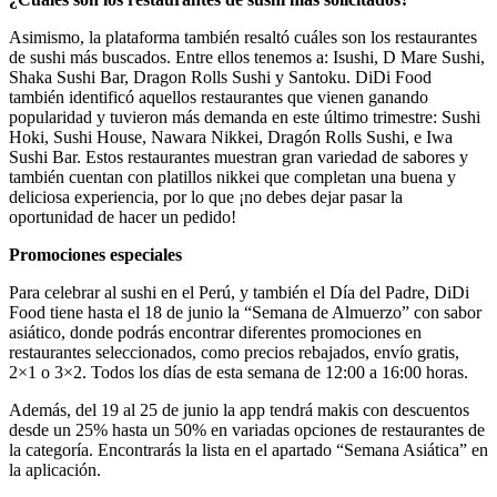
Asimismo, la plataforma también resaltó cuáles son los restaurantes
de sushi más buscados. Entre ellos tenemos a: Isushi, D Mare Sushi,
Shaka Sushi Bar, Dragon Rolls Sushi y Santoku. DiDi Food
también identificó aquellos restaurantes que vienen ganando
popularidad y tuvieron más demanda en este último trimestre: Sushi
Hoki, Sushi House, Nawara Nikkei, Dragón Rolls Sushi, e Iwa
Sushi Bar. Estos restaurantes muestran gran variedad de sabores y
también cuentan con platillos nikkei que completan una buena y
deliciosa experiencia, por lo que ¡no debes dejar pasar la
oportunidad de hacer un pedido!
Promociones especiales
Para celebrar al sushi en el Perú, y también el Día del Padre, DiDi
Food tiene hasta el 18 de junio la “Semana de Almuerzo” con sabor
asiático, donde podrás encontrar diferentes promociones en
restaurantes seleccionados, como precios rebajados, envío gratis,
2×1 o 3×2. Todos los días de esta semana de 12:00 a 16:00 horas.
Además, del 19 al 25 de junio la app tendrá makis con descuentos
desde un 25% hasta un 50% en variadas opciones de restaurantes de
la categoría. Encontrarás la lista en el apartado “Semana Asiática” en
la aplicación.