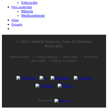
Educación
Perú sostenible
Minería
Medioambiente
Dólar
Escuela
© 2026 Calidad & Negocios. Todos los Derechos
Reservados.
Quiénes somos
|
Código editorial
|
Aviso legal
|
Política de
privacidad
|
Política de cookies
Developed by: