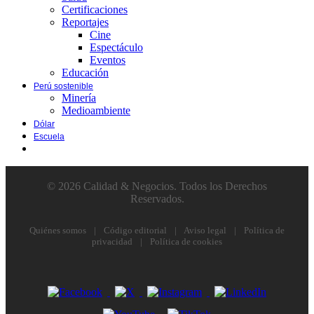
Certificaciones
Reportajes
Cine
Espectáculo
Eventos
Educación
Perú sostenible
Minería
Medioambiente
Dólar
Escuela
© 2026 Calidad & Negocios. Todos los Derechos
Reservados.
Quiénes somos
|
Código editorial
|
Aviso legal
|
Política de
privacidad
|
Política de cookies