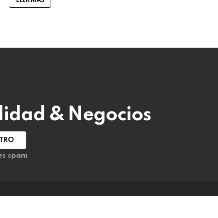
LEER MÁS
alidad & Negocios
 es spam