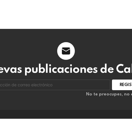
evas publicaciones de C
ón
No te preocupes, no
ico: