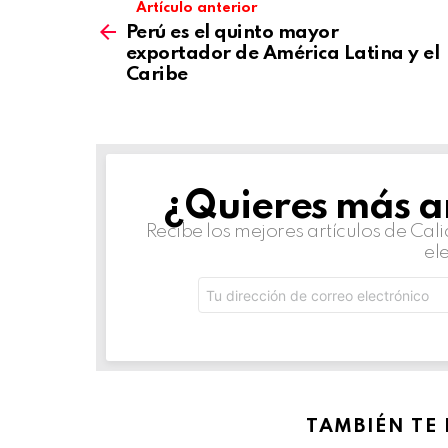
Artículo anterior
Perú es el quinto mayor
exportador de América Latina y el
Caribe
¿Quieres más ar
NEWSLETTER
Recibe los mejores artículos de Ca
el
Dirección
de
correo
electrónico:
TAMBIÉN TE