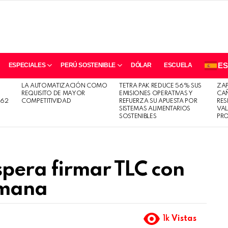
E
ESPECIALES
PERÚ SOSTENIBLE
DÓLAR
ESCUELA
LA AUTOMATIZACIÓN COMO
TETRA PAK REDUCE 56% SUS
ZA
REQUISITO DE MAYOR
EMISIONES OPERATIVAS Y
CAÑ
262
COMPETITIVIDAD
REFUERZA SU APUESTA POR
RES
SISTEMAS ALIMENTARIOS
VA
SOSTENIBLES
PR
pera firmar TLC con
emana
1k
Vistas