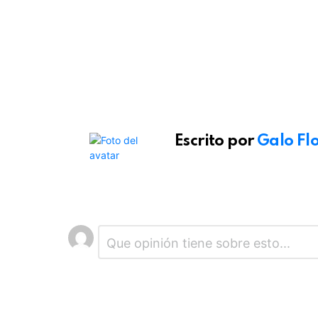
Escrito por
Galo Fl
Deja
Comentario
*
una
respuesta