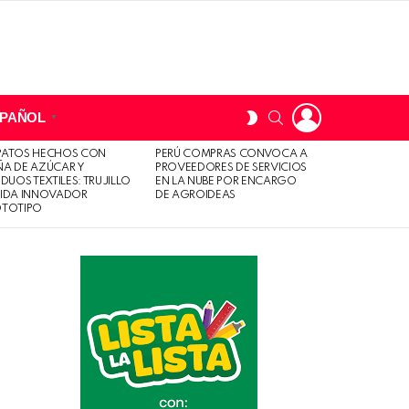
LOGIN
SWITCH
SEARCH
SPAÑOL
▼
SKIN
PATOS HECHOS CON
PERÚ COMPRAS CONVOCA A
A DE AZÚCAR Y
PROVEEDORES DE SERVICIOS
IDUOS TEXTILES: TRUJILLO
EN LA NUBE POR ENCARGO
LIDA INNOVADOR
DE AGROIDEAS
OTOTIPO