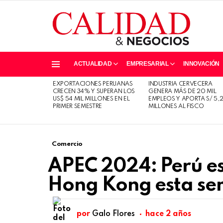
ACTUALIDAD
EMPRESARIAL
INNOVACIÓN
Menu
EXPORTACIONES PERUANAS
INDUSTRIA CERVECERA
ÚLTIMAS
CRECEN 34% Y SUPERAN LOS
GENERA MÁS DE 20 MIL
HISTORIAS
US$ 54 MIL MILLONES EN EL
EMPLEOS Y APORTA S/ 5,
PRIMER SEMESTRE
MILLONES AL FISCO
Comercio
APEC 2024: Perú es
Hong Kong esta s
por
Galo Flores
hace 2 años