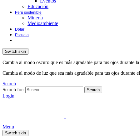
Eventos
Educación
Perú sostenible
Minería
Medioambiente
Dólar
Escuela
Switch skin
Cambia al modo oscuro que es más agradable para tus ojos durante la
Cambia al modo de luz que sea más agradable para tus ojos durante el
Search
Search for:
Search
Login
Menu
Switch skin