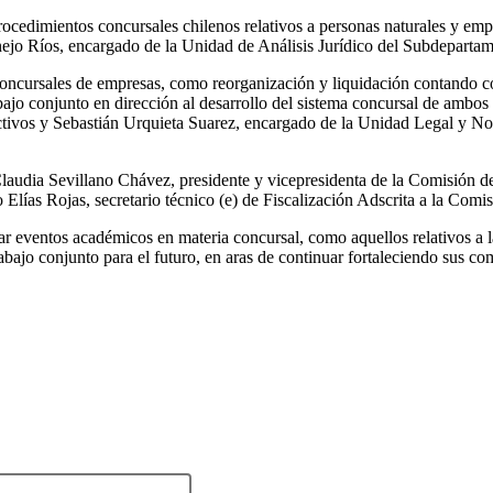
rocedimientos concursales chilenos relativos a personas naturales y empr
ejo Ríos, encargado de la Unidad de Análisis Jurídico del Subdepart
s concursales de empresas, como reorganización y liquidación contando 
abajo conjunto en dirección al desarrollo del sistema concursal de ambos
ctivos y Sebastián Urquieta Suarez, encargado de la Unidad Legal y No
y Claudia Sevillano Chávez, presidente y vicepresidenta de la Comisión
 Elías Rojas, secretario técnico (e) de Fiscalización Adscrita a la Com
 eventos académicos en materia concursal, como aquellos relativos a la
rabajo conjunto para el futuro, en aras de continuar fortaleciendo sus c