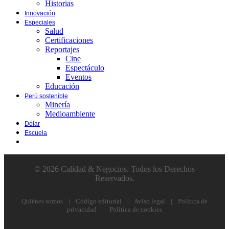
Historias
Innovación
Especiales
Salud
Certificaciones
Reportajes
Cine
Espectáculo
Eventos
Educación
Perú sostenible
Minería
Medioambiente
Dólar
Escuela
© 2026 Calidad & Negocios. Todos los Derechos
Reservados.
Quiénes somos
|
Código editorial
|
Aviso legal
|
Política de
privacidad
|
Política de cookies