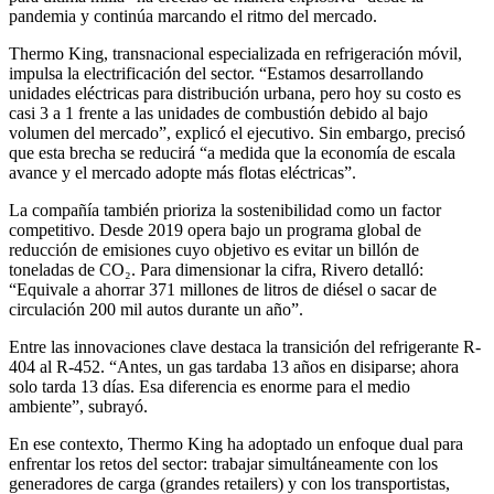
pandemia y continúa marcando el ritmo del mercado.
Thermo King, transnacional especializada en refrigeración móvil,
impulsa la electrificación del sector. “Estamos desarrollando
unidades eléctricas para distribución urbana, pero hoy su costo es
casi 3 a 1 frente a las unidades de combustión debido al bajo
volumen del mercado”, explicó el ejecutivo. Sin embargo, precisó
que esta brecha se reducirá “a medida que la economía de escala
avance y el mercado adopte más flotas eléctricas”.
La compañía también prioriza la sostenibilidad como un factor
competitivo. Desde 2019 opera bajo un programa global de
reducción de emisiones cuyo objetivo es evitar un billón de
toneladas de CO₂. Para dimensionar la cifra, Rivero detalló:
“Equivale a ahorrar 371 millones de litros de diésel o sacar de
circulación 200 mil autos durante un año”.
Entre las innovaciones clave destaca la transición del refrigerante R-
404 al R-452. “Antes, un gas tardaba 13 años en disiparse; ahora
solo tarda 13 días. Esa diferencia es enorme para el medio
ambiente”, subrayó.
En ese contexto, Thermo King ha adoptado un enfoque dual para
enfrentar los retos del sector: trabajar simultáneamente con los
generadores de carga (grandes retailers) y con los transportistas,