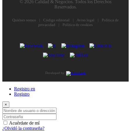
© 2026 Calidad & Negocios. Todos los Derechos
Reservados.
Quiénes somos
|
Código editorial
|
Aviso legal
|
Política de
privacidad
|
Política de cookies
Developed by:
Registro en
Registro
×
Nombre de usuario o dirección de correo electrónico
Contraseña
Acuérdate de mí
¿Olvidó la contraseña?