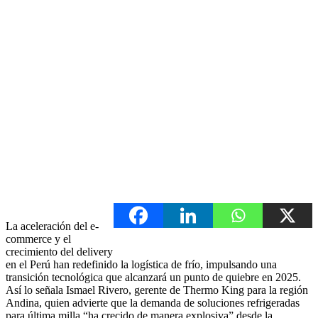
La aceleración del e-
commerce y el
crecimiento del delivery
en el Perú han redefinido la logística de frío, impulsando una
transición tecnológica que alcanzará un punto de quiebre en 2025.
Así lo señala Ismael Rivero, gerente de Thermo King para la región
Andina, quien advierte que la demanda de soluciones refrigeradas
para última milla “ha crecido de manera explosiva” desde la