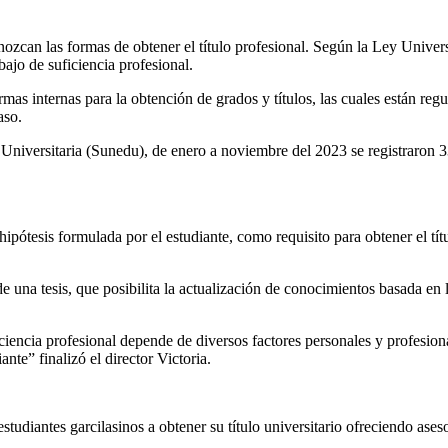
onozcan las formas de obtener el título profesional. Según la Ley Univers
bajo de suficiencia profesional.
as internas para la obtención de grados y títulos, las cuales están reg
aso.
iversitaria (Sunedu), de enero a noviembre del 2023 se registraron 331
a hipótesis formulada por el estudiante, como requisito para obtener el t
de una tesis, que posibilita la actualización de conocimientos basada en 
uficiencia profesional depende de diversos factores personales y profesi
ante” finalizó el director Victoria.
tudiantes garcilasinos a obtener su título universitario ofreciendo aseso