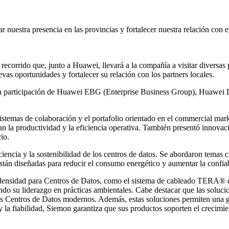
nuestra presencia en las provincias y fortalecer nuestra relación con 
corrido que, junto a Huawei, llevará a la compañía a visitar diversas p
vas oportunidades y fortalecer su relación con los partners locales.
a participación de Huawei EBG (Enterprise Business Group), Huawei D
temas de colaboración y el portafolio orientado en el commercial market.
 la productividad y la eficiencia operativa. También presentó innovaci
io.
ciencia y la sostenibilidad de los centros de datos. Se abordaron temas 
 están diseñadas para reducir el consumo energético y aumentar la confi
a densidad para Centros de Datos, como el sistema de cableado TERA® d
ando su liderazgo en prácticas ambientales. Cabe destacar que las solu
 los Centros de Datos modernos. Además, estas soluciones permiten una ge
y la fiabilidad, Siemon garantiza que sus productos soporten el crecim