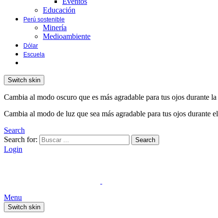
Eventos
Educación
Perú sostenible
Minería
Medioambiente
Dólar
Escuela
Switch skin
Cambia al modo oscuro que es más agradable para tus ojos durante la
Cambia al modo de luz que sea más agradable para tus ojos durante el
Search
Search for:
Search
Login
Menu
Switch skin