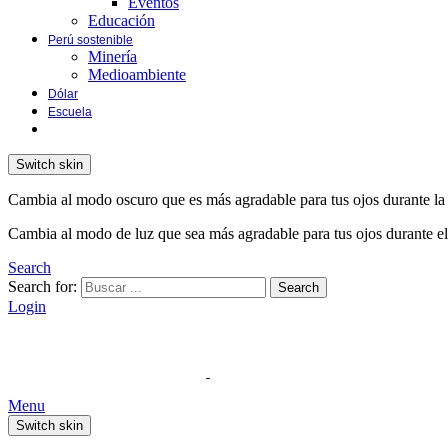
Eventos
Educación
Perú sostenible
Minería
Medioambiente
Dólar
Escuela
Switch skin
Cambia al modo oscuro que es más agradable para tus ojos durante la
Cambia al modo de luz que sea más agradable para tus ojos durante el
Search
Search for:
Search
Login
Menu
Switch skin