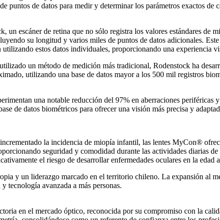
de puntos de datos para medir y determinar los parámetros exactos de ca
un escáner de retina que no sólo registra los valores estándares de mio
luyendo su longitud y varios miles de puntos de datos adicionales. Este 
tilizando estos datos individuales, proporcionando una experiencia vis
 utilizado un método de medición más tradicional, Rodenstock ha desarr
imado, utilizando una base de datos mayor a los 500 mil registros biomé
mentan una notable reducción del 97% en aberraciones periféricas y u
ase de datos biométricos para ofrecer una visión más precisa y adaptada
incrementado la incidencia de miopía infantil, las lentes MyCon® ofrece
roporcionando seguridad y comodidad durante las actividades diarias de l
icativamente el riesgo de desarrollar enfermedades oculares en la edad a
ropia y un liderazgo marcado en el territorio chileno. La expansión al
 y tecnología avanzada a más personas.
ctoria en el mercado óptico, reconocida por su compromiso con la cali
etría, consolidándose como un referente de confianza entre los profesi