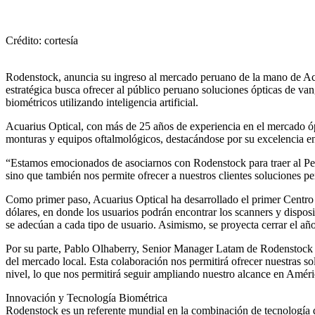
Crédito: cortesía
Rodenstock, anuncia su ingreso al mercado peruano de la mano de Acuar
estratégica busca ofrecer al público peruano soluciones ópticas de van
biométricos utilizando inteligencia artificial.
Acuarius Optical, con más de 25 años de experiencia en el mercado óp
monturas y equipos oftalmológicos, destacándose por su excelencia en e
“Estamos emocionados de asociarnos con Rodenstock para traer al Perú
sino que también nos permite ofrecer a nuestros clientes soluciones p
Como primer paso, Acuarius Optical ha desarrollado el primer Centro
dólares, en donde los usuarios podrán encontrar los scanners y dispo
se adecúan a cada tipo de usuario. Asimismo, se proyecta cerrar el añ
Por su parte, Pablo Olhaberry, Senior Manager Latam de Rodenstock 
del mercado local. Esta colaboración nos permitirá ofrecer nuestras s
nivel, lo que nos permitirá seguir ampliando nuestro alcance en Améri
Innovación y Tecnología Biométrica
Rodenstock es un referente mundial en la combinación de tecnología