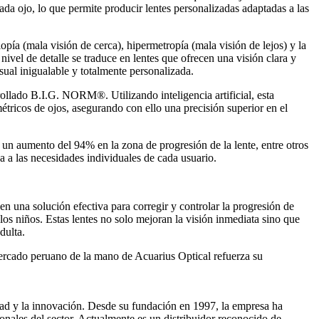
da ojo, lo que permite producir lentes personalizadas adaptadas a las
pía (mala visión de cerca), hipermetropía (mala visión de lejos) y la
nivel de detalle se traduce en lentes que ofrecen una visión clara y
ual inigualable y totalmente personalizada.
ollado B.I.G. NORM®. Utilizando inteligencia artificial, esta
tricos de ojos, asegurando con ello una precisión superior en el
n aumento del 94% en la zona de progresión de la lente, entre otros
 a las necesidades individuales de cada usuario.
n una solución efectiva para corregir y controlar la progresión de
os niños. Estas lentes no solo mejoran la visión inmediata sino que
dulta.
 mercado peruano de la mano de Acuarius Optical refuerza su
dad y la innovación. Desde su fundación en 1997, la empresa ha
onales del sector. Actualmente es un distribuidor reconocido de