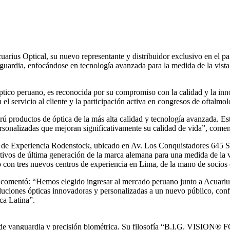
ius Optical, su nuevo representante y distribuidor exclusivo en el paí
guardia, enfocándose en tecnología avanzada para la medida de la vista 
tico peruano, es reconocida por su compromiso con la calidad y la inno
l servicio al cliente y la participación activa en congresos de oftalmol
 productos de óptica de la más alta calidad y tecnología avanzada. Es
ersonalizadas que mejoran significativamente su calidad de vida”, come
 de Experiencia Rodenstock, ubicado en Av. Los Conquistadores 645 San
sitivos de última generación de la marca alemana para una medida de la 
o con tres nuevos centros de experiencia en Lima, de la mano de socios e
comentó: “Hemos elegido ingresar al mercado peruano junto a Acuarius
oluciones ópticas innovadoras y personalizadas a un nuevo público, con
ca Latina”.
 de vanguardia y precisión biométrica. Su filosofía “B.I.G. VISION® 