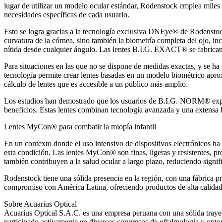
lugar de utilizar un modelo ocular estándar, Rodenstock emplea miles 
necesidades específicas de cada usuario.
Esto se logra gracias a la tecnología exclusiva DNEye® de Rodenstock, 
curvatura de la córnea, sino también la biometría completa del ojo, inc
nítida desde cualquier ángulo. Las lentes B.I.G. EXACT® se fabrican u
Para situaciones en las que no se dispone de medidas exactas, y se ha
tecnología permite crear lentes basadas en un modelo biométrico aprox
cálculo de lentes que es accesible a un público más amplio.
Los estudios han demostrado que los usuarios de B.I.G. NORM® experi
beneficios. Estas lentes combinan tecnología avanzada y una extensa b
Lentes MyCon® para combatir la miopía infantil
En un contexto donde el uso intensivo de dispositivos electrónicos ha 
esta condición. Las lentes MyCon® son finas, ligeras y resistentes, p
también contribuyen a la salud ocular a largo plazo, reduciendo signif
Rodenstock tiene una sólida presencia en la región, con una fábrica p
compromiso con América Latina, ofreciendo productos de alta calidad
Sobre Acuarius Optical
Acuarius Optical S.A.C. es una empresa peruana con una sólida traye
participado activamente en diversos congresos de oftalmología y optom