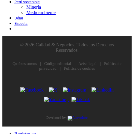
Perú sostenible
Minería
Medioambiente
Dólar
Escuela
© 2026 Calidad & Negocios. Todos los Derechos
Reservados.
Quiénes somos
|
Código editorial
|
Aviso legal
|
Política de
privacidad
|
Política de cookies
Developed by:
Registro en