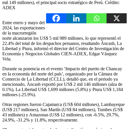
mil 149 millones), el principal socio estratégico de Perú. Crédito:
ADEX
Entre enero y mayo del
2024, las exportaciones
de la macrorregión
norte alcanzaron los US$ 5 mil 989 millones, lo que representó el
22.4% del total de los despachos peruanos, resaltando Áncash, La
Libertad y Piura, informó el director del Centro de Investigación de
Economía y Negocios Globales CIEN-ADEX, Edgar Vásquez
Vela.
Durante su ponencia en el evento ‘Impacto del puerto de Chancay
en la economía del norte del país’, organizado por la Cámara de
Comercio de La Libertad (CCLL), detalló que, en el periodo ya
mencionado, Áncash exportó por US$ 2 mil 146 millones (alza de
0.1%), La Libertad US$ 1,699 millones (5.8%) y Piura US$ 1,184
millones (-25.9%).
Otras regiones fueron Cajamarca (US$ 604 millones), Lambayeque
(US$ 217 millones), San Martín (US$ 84 millones), Tumbes (US$
43 millones) y Amazonas (US$ 12 millones), con -6.5%, 29.7%,
24.9%, -31.2% y 11.8%, respectivamente.