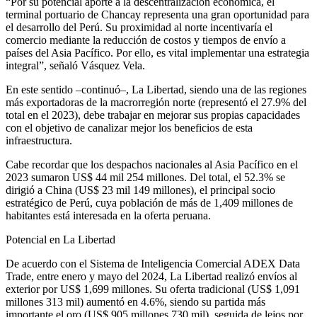
“Por su potencial aporte a la descentralización económica, el
terminal portuario de Chancay representa una gran oportunidad para
el desarrollo del Perú. Su proximidad al norte incentivaría el
comercio mediante la reducción de costos y tiempos de envío a
países del Asia Pacífico. Por ello, es vital implementar una estrategia
integral”, señaló Vásquez Vela.
En este sentido –continuó–, La Libertad, siendo una de las regiones
más exportadoras de la macrorregión norte (representó el 27.9% del
total en el 2023), debe trabajar en mejorar sus propias capacidades
con el objetivo de canalizar mejor los beneficios de esta
infraestructura.
Cabe recordar que los despachos nacionales al Asia Pacífico en el
2023 sumaron US$ 44 mil 254 millones. Del total, el 52.3% se
dirigió a China (US$ 23 mil 149 millones), el principal socio
estratégico de Perú, cuya población de más de 1,409 millones de
habitantes está interesada en la oferta peruana.
Potencial en La Libertad
De acuerdo con el Sistema de Inteligencia Comercial ADEX Data
Trade, entre enero y mayo del 2024, La Libertad realizó envíos al
exterior por US$ 1,699 millones. Su oferta tradicional (US$ 1,091
millones 313 mil) aumentó en 4.6%, siendo su partida más
importante el oro (US$ 905 millones 730 mil), seguida de lejos por