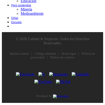
Educación
Perú sostenible
Minería
Medioambiente
Dólar
Escuela
© 2026 Calidad & Negocios. Todos los Derechos
Reservados.
Quiénes somos
|
Código editorial
|
Aviso legal
|
Política de
privacidad
|
Política de cookies
Developed by: