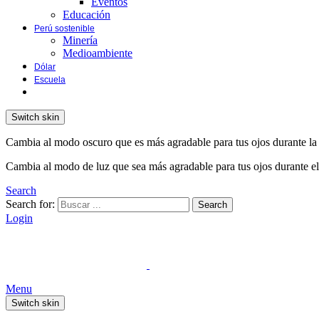
Eventos
Educación
Perú sostenible
Minería
Medioambiente
Dólar
Escuela
Switch skin
Cambia al modo oscuro que es más agradable para tus ojos durante la
Cambia al modo de luz que sea más agradable para tus ojos durante el
Search
Search for:
Search
Login
Menu
Switch skin