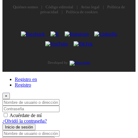
Quiénes somos
|
Código editorial
|
Aviso legal
|
Política de
privacidad
|
Política de cookies
Developed by:
Registro en
Registro
×
Nombre de usuario o dirección de correo electrónico
Contraseña
Acuérdate de mí
¿Olvidó la contraseña?
Inicio de sesión
Nombre de usuario o dirección de correo electrónico