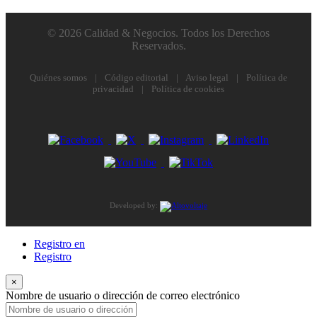
© 2026 Calidad & Negocios. Todos los Derechos
Reservados.
Quiénes somos
|
Código editorial
|
Aviso legal
|
Política de
privacidad
|
Política de cookies
Developed by:
Registro en
Registro
×
Nombre de usuario o dirección de correo electrónico