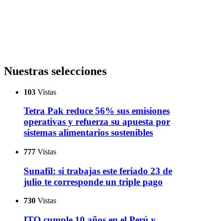
Nuestras selecciones
103
Vistas
Tetra Pak reduce 56% sus emisiones
operativas y refuerza su apuesta por
sistemas alimentarios sostenibles
777
Vistas
Sunafil: si trabajas este feriado 23 de
julio te corresponde un triple pago
730
Vistas
ITQ cumple 10 años en el Perú y