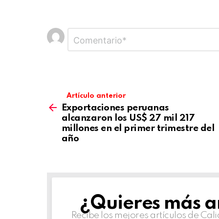
Deja
Comentario
*
una
respuesta
Artículo anterior
Exportaciones peruanas
alcanzaron los US$ 27 mil 217
millones en el primer trimestre del
año
¿Quieres más ar
NEWSLETTER
Recibe los mejores artículos de Ca