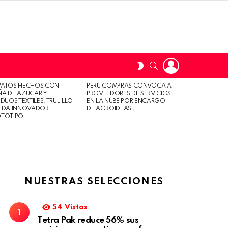
LOGIN
SWITCH
SEARCH
SKIN
PATOS HECHOS CON
PERÚ COMPRAS CONVOCA A
A DE AZÚCAR Y
PROVEEDORES DE SERVICIOS
IDUOS TEXTILES: TRUJILLO
EN LA NUBE POR ENCARGO
LIDA INNOVADOR
DE AGROIDEAS
OTOTIPO
NUESTRAS SELECCIONES
54
Vistas
Tetra Pak reduce 56% sus