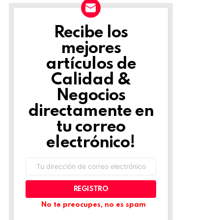
Recibe los
NEWSLETTER
mejores
artículos de
Calidad &
Negocios
directamente en
tu correo
electrónico!
Dirección
de
correo
electrónico:
No te preocupes, no es spam