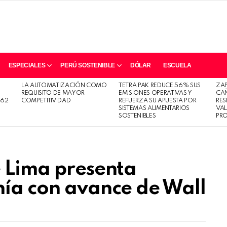
ESPECIALES
PERÚ SOSTENIBLE
DÓLAR
ESCUELA
LA AUTOMATIZACIÓN COMO
TETRA PAK REDUCE 56% SUS
ZA
REQUISITO DE MAYOR
EMISIONES OPERATIVAS Y
CAÑ
262
COMPETITIVIDAD
REFUERZA SU APUESTA POR
RES
SISTEMAS ALIMENTARIOS
VA
SOSTENIBLES
PR
e Lima presenta
nía con avance de Wall