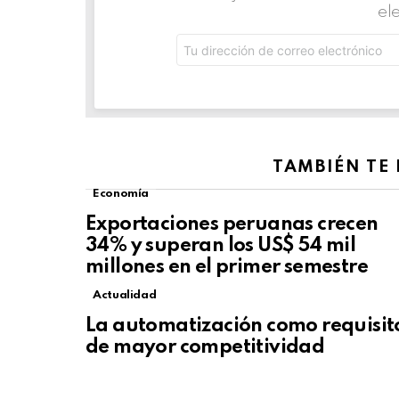
el
Dirección
de
correo
electrónico:
TAMBIÉN TE
Economía
Exportaciones peruanas crecen
34% y superan los US$ 54 mil
millones en el primer semestre
Actualidad
La automatización como requisit
de mayor competitividad