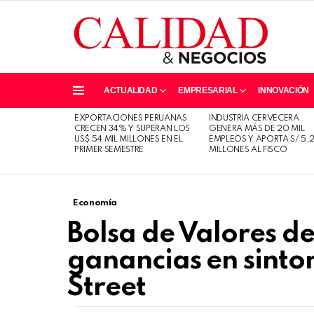
ACTUALIDAD
EMPRESARIAL
INNOVACIÓN
Menu
EXPORTACIONES PERUANAS
INDUSTRIA CERVECERA
ÚLTIMAS
CRECEN 34% Y SUPERAN LOS
GENERA MÁS DE 20 MIL
HISTORIAS
US$ 54 MIL MILLONES EN EL
EMPLEOS Y APORTA S/ 5,
PRIMER SEMESTRE
MILLONES AL FISCO
Economía
Bolsa de Valores d
ganancias en sinto
Street