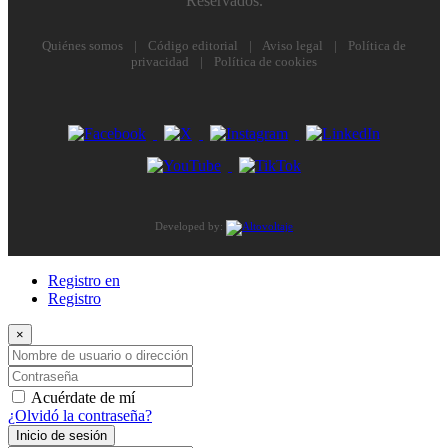
Reservados.
Quiénes somos
|
Código editorial
|
Aviso legal
|
Política de
privacidad
|
Política de cookies
Developed by:
Registro en
Registro
×
Nombre de usuario o dirección de correo electrónico
Contraseña
Acuérdate de mí
¿Olvidó la contraseña?
Inicio de sesión