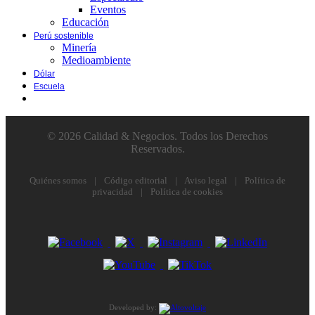
Eventos
Educación
Perú sostenible
Minería
Medioambiente
Dólar
Escuela
© 2026 Calidad & Negocios. Todos los Derechos
Reservados.
Quiénes somos
|
Código editorial
|
Aviso legal
|
Política de
privacidad
|
Política de cookies
Developed by: