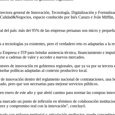
ectora general de Innovación, Tecnología, Digitalización y Formalizac
alidad&Negocios, espacio conducido por Inés Carazo e Iván Mifflin, q
al del país: más del 95% de las empresas peruanas son micro y pequeñas
 tecnologías ya existentes, pero el verdadero reto es adaptarlas a la r
mpresa e ITP para brindar asistencia técnica, financiamiento e impuls
arse a cadenas de valor y acceder a nuevos mercados.
ores de innovación en gobiernos regionales, que ya va por su tercera ed
iseñar políticas adaptadas al contexto productivo local.
de innovación dentro del reglamento nacional de contrataciones, una he
cado, pero que son necesarias para mejorar servicios públicos.
 en enero de este año y que abrió camino para normar las compras innov
a marcado un punto de inflexión en términos de colaboración institucio
durez y compromiso real con la innovación”, concluyó.
onada con enfoque territorial y articulación multiactor, puede convertirs