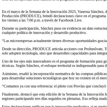
En el marco de la Semana de la Innovación 2025, Vanessa Sánchez, dir
Producción (PRODUCE), brindó declaraciones clave en el programa C
los viernes a las 7:00 p.m. a través de Facebook Live.
Durante su participación, Sánchez puso en evidencia un dato estructur
cualquier política de innovación y desarrollo productivo.
“Las microempresas actualmente tienen diversas oportunidades gracias a
Desde su dirección, PRODUCE articula acciones con ProInnóvate, Tu E
solo adopten tecnología, sino que desarrollen capacidades para integr
Uno de los ejes más innovadores es el programa de formación para gest
técnicas. Según Sánchez, el enfoque territorial es indispensable para d
Asimismo, resaltó la incorporación normativa de las compras públicas 
para desarrollar soluciones tecnológicas que hoy no existen en el mer
“Contamos ya con una referencia: el piloto con Provías que concluyó
Finalmente, destacó que esta edición de la Semana de la Innovación h
regiones participando tres días seguidos en plenarias. Eso refleja ma
Estas declaraciones ratifican que la innovación productiva, si es gesti