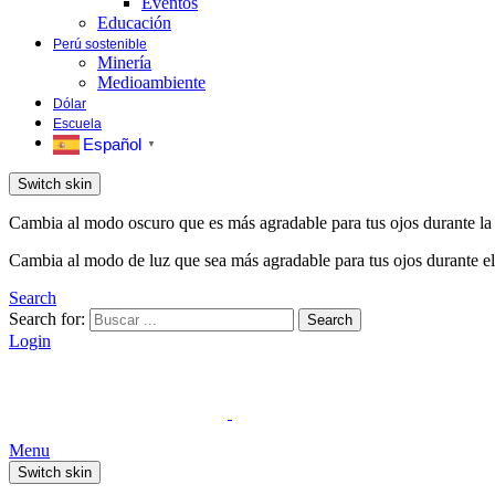
Eventos
Educación
Perú sostenible
Minería
Medioambiente
Dólar
Escuela
Español
▼
Switch skin
Cambia al modo oscuro que es más agradable para tus ojos durante la
Cambia al modo de luz que sea más agradable para tus ojos durante el
Search
Search for:
Search
Login
Menu
Switch skin