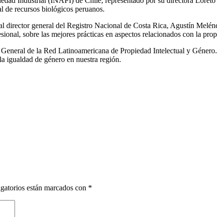
edad Industrial (INAPI) de Chile, representado por su directora Loreto B
al de recursos biológicos peruanos.
 al director general del Registro Nacional de Costa Rica, Agustín Melénd
sional, sobre las mejores prácticas en aspectos relacionados con la prop
 General de la Red Latinoamericana de Propiedad Intelectual y Género. 
la igualdad de género en nuestra región.
gatorios están marcados con
*