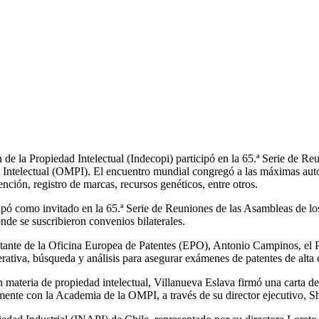
 de la Propiedad Intelectual (Indecopi) participó en la 65.ª Serie de R
Intelectual (OMPI). El encuentro mundial congregó a las máximas auto
ención, registro de marcas, recursos genéticos, entre otros.
icipó como invitado en la 65.ª Serie de Reuniones de las Asambleas de
nde se suscribieron convenios bilaterales.
ntante de la Oficina Europea de Patentes (EPO), Antonio Campinos, el Pl
rativa, búsqueda y análisis para asegurar exámenes de patentes de alta 
en materia de propiedad intelectual, Villanueva Eslava firmó una carta d
ente con la Academia de la OMPI, a través de su director ejecutivo, Sh