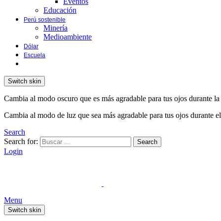
Eventos
Educación
Perú sostenible
Minería
Medioambiente
Dólar
Escuela
Switch skin
Cambia al modo oscuro que es más agradable para tus ojos durante la
Cambia al modo de luz que sea más agradable para tus ojos durante el
Search
Search for:
Search
Login
Menu
Switch skin