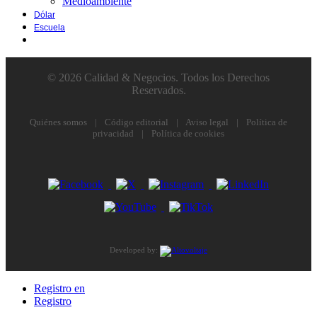
Medioambiente
Dólar
Escuela
© 2026 Calidad & Negocios. Todos los Derechos
Reservados.
Quiénes somos
|
Código editorial
|
Aviso legal
|
Política de
privacidad
|
Política de cookies
Developed by:
Registro en
Registro