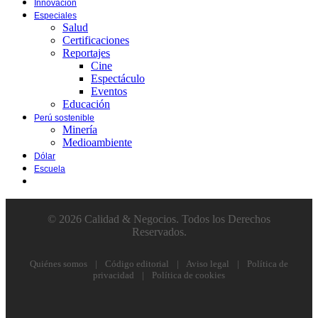
Innovación
Especiales
Salud
Certificaciones
Reportajes
Cine
Espectáculo
Eventos
Educación
Perú sostenible
Minería
Medioambiente
Dólar
Escuela
© 2026 Calidad & Negocios. Todos los Derechos
Reservados.
Quiénes somos
|
Código editorial
|
Aviso legal
|
Política de
privacidad
|
Política de cookies