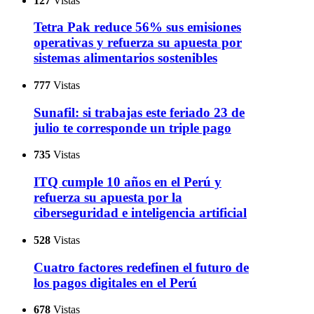
127
Vistas
Tetra Pak reduce 56% sus emisiones
operativas y refuerza su apuesta por
sistemas alimentarios sostenibles
777
Vistas
Sunafil: si trabajas este feriado 23 de
julio te corresponde un triple pago
735
Vistas
ITQ cumple 10 años en el Perú y
refuerza su apuesta por la
ciberseguridad e inteligencia artificial
528
Vistas
Cuatro factores redefinen el futuro de
los pagos digitales en el Perú
678
Vistas