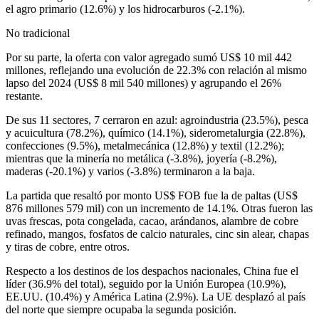
el agro primario (12.6%) y los hidrocarburos (-2.1%).
No tradicional
Por su parte, la oferta con valor agregado sumó US$ 10 mil 442
millones, reflejando una evolución de 22.3% con relación al mismo
lapso del 2024 (US$ 8 mil 540 millones) y agrupando el 26%
restante.
De sus 11 sectores, 7 cerraron en azul: agroindustria (23.5%), pesca
y acuicultura (78.2%), químico (14.1%), siderometalurgia (22.8%),
confecciones (9.5%), metalmecánica (12.8%) y textil (12.2%);
mientras que la minería no metálica (-3.8%), joyería (-8.2%),
maderas (-20.1%) y varios (-3.8%) terminaron a la baja.
La partida que resaltó por monto US$ FOB fue la de paltas (US$
876 millones 579 mil) con un incremento de 14.1%. Otras fueron las
uvas frescas, pota congelada, cacao, arándanos, alambre de cobre
refinado, mangos, fosfatos de calcio naturales, cinc sin alear, chapas
y tiras de cobre, entre otros.
Respecto a los destinos de los despachos nacionales, China fue el
líder (36.9% del total), seguido por la Unión Europea (10.9%),
EE.UU. (10.4%) y América Latina (2.9%). La UE desplazó al país
del norte que siempre ocupaba la segunda posición.