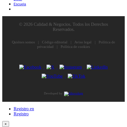
Escuela
© 2026 Calidad & Negocios. Todos los Derechos
Reservados.
Quiénes somos
|
Código editorial
|
Aviso legal
|
Política de
privacidad
|
Política de cookies
Developed by:
Registro en
Registro
×