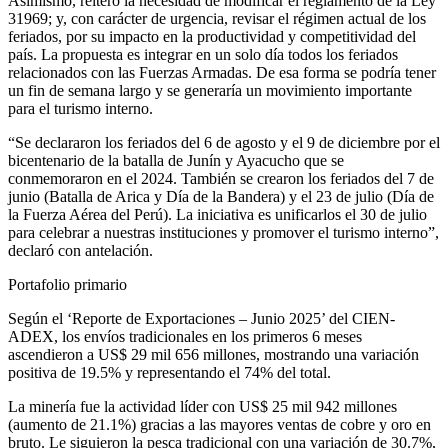
Asimismo, reiteró la necesidad de modificar el reglamento de la Ley
31969; y, con carácter de urgencia, revisar el régimen actual de los
feriados, por su impacto en la productividad y competitividad del
país. La propuesta es integrar en un solo día todos los feriados
relacionados con las Fuerzas Armadas. De esa forma se podría tener
un fin de semana largo y se generaría un movimiento importante
para el turismo interno.
“Se declararon los feriados del 6 de agosto y el 9 de diciembre por el
bicentenario de la batalla de Junín y Ayacucho que se
conmemoraron en el 2024. También se crearon los feriados del 7 de
junio (Batalla de Arica y Día de la Bandera) y el 23 de julio (Día de
la Fuerza Aérea del Perú). La iniciativa es unificarlos el 30 de julio
para celebrar a nuestras instituciones y promover el turismo interno”,
declaró con antelación.
Portafolio primario
Según el ‘Reporte de Exportaciones – Junio 2025’ del CIEN-
ADEX, los envíos tradicionales en los primeros 6 meses
ascendieron a US$ 29 mil 656 millones, mostrando una variación
positiva de 19.5% y representando el 74% del total.
La minería fue la actividad líder con US$ 25 mil 942 millones
(aumento de 21.1%) gracias a las mayores ventas de cobre y oro en
bruto. Le siguieron la pesca tradicional con una variación de 30.7%,