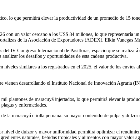
co, lo que permitirá elevar la productividad de un promedio de 15 ton
26 con un valor cercano a los US$ 84 millones, lo que representaría u
y Hortalizas de la Asociación de Exportadores (ADEX), Elkin Vanegas Mu
es del IV Congreso Internacional de Pasifloras, espacio que se realizará
a analizar los desafíos y oportunidades de esta cadena productiva.
niveles similares a los registrados en el 2025, el valor de los envíos a
n que vienen desarrollando el Instituto Nacional de Innovación Agraria
 mil plantones de maracuyá injertados, lo que permitirá elevar la produ
a plagas y enfermedades.
tria de la maracuyá criolla peruana: su mayor contenido de pulpa y dulz
nivel de dulzor y mayor uniformidad permitirá optimizar el rendimiento i
redientes naturales, bebidas tropicales y alimentos con mayor valor a