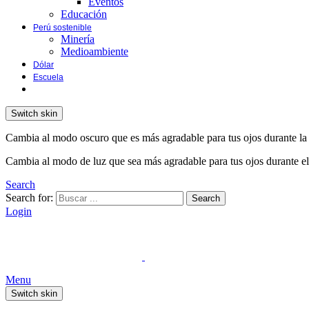
Eventos
Educación
Perú sostenible
Minería
Medioambiente
Dólar
Escuela
Switch skin
Cambia al modo oscuro que es más agradable para tus ojos durante la
Cambia al modo de luz que sea más agradable para tus ojos durante el
Search
Search for:
Search
Login
Menu
Switch skin