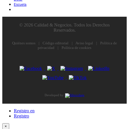
Escuela
© 2026 Calidad & Negocios. Todos los Derechos
Reservados.
Quiénes somos
|
Código editorial
|
Aviso legal
|
Política de
privacidad
|
Política de cookies
Developed by:
Registro en
Registro
×