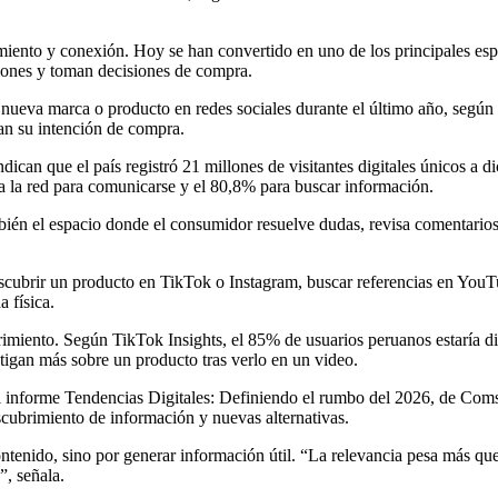
imiento y conexión. Hoy se han convertido en uno de los principales es
iones y toman decisiones de compra.
nueva marca o producto en redes sociales durante el último año, según 
an su intención de compra.
can que el país registró 21 millones de visitantes digitales únicos a d
iza la red para comunicarse y el 80,8% para buscar información.
bién el espacio donde el consumidor resuelve dudas, revisa comentario
cubrir un producto en TikTok o Instagram, buscar referencias en YouTu
 física.
imiento. Según TikTok Insights, el 85% de usuarios peruanos estaría di
tigan más sobre un producto tras verlo en un video.
 El informe Tendencias Digitales: Definiendo el rumbo del 2026, de Coms
scubrimiento de información y nuevas alternativas.
ntenido, sino por generar información útil. “La relevancia pesa más que
”, señala.