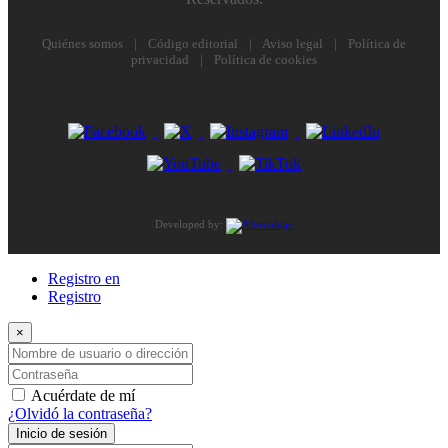
Quiénes somos
|
Código editorial
|
Aviso legal
|
Política de
privacidad
|
Política de cookies
Developed by:
Registro en
Registro
×
Nombre de usuario o dirección de correo electrónico
Contraseña
Acuérdate de mí
¿Olvidó la contraseña?
Inicio de sesión