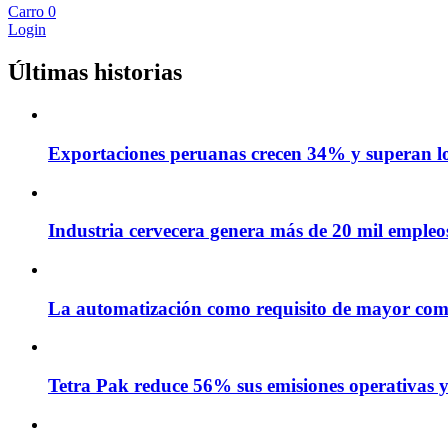
Carro
0
Login
Últimas historias
Exportaciones peruanas crecen 34% y superan los
Industria cervecera genera más de 20 mil empleos 
La automatización como requisito de mayor com
Tetra Pak reduce 56% sus emisiones operativas y 