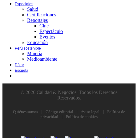
Especiales
Salud
Certificaciones
Reportajes
Cine
Espectáculo
Eventos
Educación
Perú sostenible
Minería
Medioambiente
Dólar
Escuela
© 2026 Calidad & Negocios. Todos los Derechos
Reservados.
Quiénes somos
|
Código editorial
|
Aviso legal
|
Política de
privacidad
|
Política de cookies