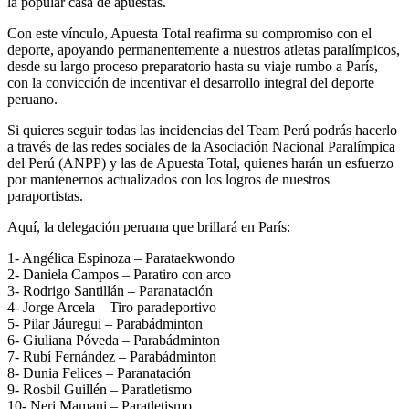
la popular casa de apuestas.
Con este vínculo, Apuesta Total reafirma su compromiso con el
deporte, apoyando permanentemente a nuestros atletas paralímpicos,
desde su largo proceso preparatorio hasta su viaje rumbo a París,
con la convicción de incentivar el desarrollo integral del deporte
peruano.
Si quieres seguir todas las incidencias del Team Perú podrás hacerlo
a través de las redes sociales de la Asociación Nacional Paralímpica
del Perú (ANPP) y las de Apuesta Total, quienes harán un esfuerzo
por mantenernos actualizados con los logros de nuestros
paraportistas.
Aquí, la delegación peruana que brillará en París:
1- Angélica Espinoza – Parataekwondo
2- Daniela Campos – Paratiro con arco
3- Rodrigo Santillán – Paranatación
4- Jorge Arcela – Tiro paradeportivo
5- Pilar Jáuregui – Parabádminton
6- Giuliana Póveda – Parabádminton
7- Rubí Fernández – Parabádminton
8- Dunia Felices – Paranatación
9- Rosbil Guillén – Paratletismo
10- Neri Mamani – Paratletismo