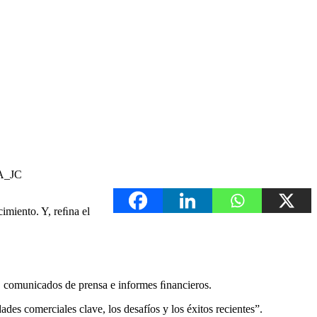
IA_JC
imiento. Y, reﬁna el
te, comunicados de prensa e informes ﬁnancieros.
es comerciales clave, los desafíos y los éxitos recientes”.