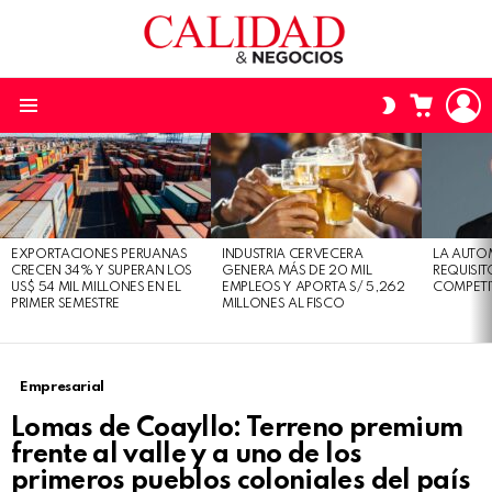
L
CARRO
SWITCH
SKIN
Menu
ÚLTIMAS
HISTORIAS
EXPORTACIONES PERUANAS
INDUSTRIA CERVECERA
LA AUTO
CRECEN 34% Y SUPERAN LOS
GENERA MÁS DE 20 MIL
REQUISI
US$ 54 MIL MILLONES EN EL
EMPLEOS Y APORTA S/ 5,262
COMPETI
PRIMER SEMESTRE
MILLONES AL FISCO
Empresarial
Lomas de Coayllo: Terreno premium
frente al valle y a uno de los
primeros pueblos coloniales del país