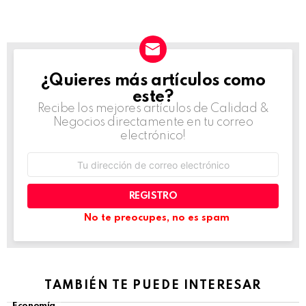
¿Quieres más artículos como
NEWSLETTER
este?
Recibe los mejores artículos de Calidad &
Negocios directamente en tu correo
electrónico!
Dirección
de
correo
electrónico:
No te preocupes, no es spam
TAMBIÉN TE PUEDE INTERESAR
Economía