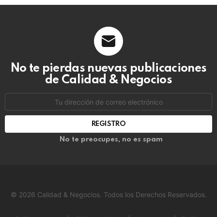
No te pierdas nuevas publicaciones
de Calidad & Negocios
Dirección
de
correo
electrónico:
No te preocupes, no es spam
© 2026 Calidad & Negocios. Todos los Derechos Reservados.