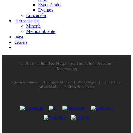
Espectáculo
Eventos
Educación
Perú sostenible
Minería
Medioambiente
Dólar
Escuela
© 2026 Calidad & Negocios. Todos los Derechos
Reservados.
Quiénes somos
|
Código editorial
|
Aviso legal
|
Política de
privacidad
|
Política de cookies