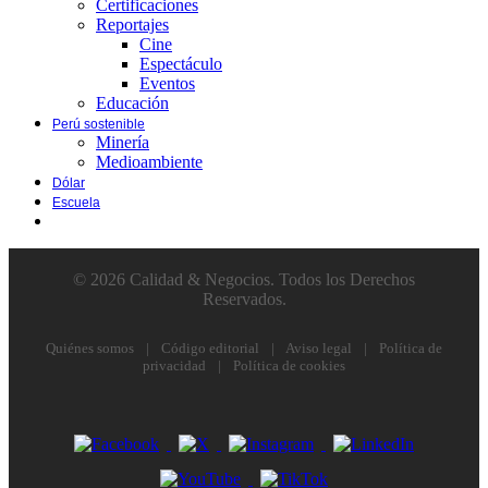
Certificaciones
Reportajes
Cine
Espectáculo
Eventos
Educación
Perú sostenible
Minería
Medioambiente
Dólar
Escuela
© 2026 Calidad & Negocios. Todos los Derechos
Reservados.
Quiénes somos
|
Código editorial
|
Aviso legal
|
Política de
privacidad
|
Política de cookies