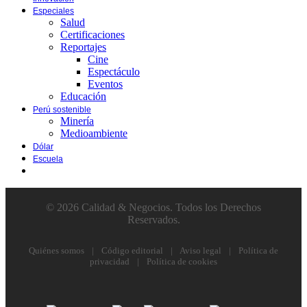
Especiales
Salud
Certificaciones
Reportajes
Cine
Espectáculo
Eventos
Educación
Perú sostenible
Minería
Medioambiente
Dólar
Escuela
© 2026 Calidad & Negocios. Todos los Derechos
Reservados.
Quiénes somos
|
Código editorial
|
Aviso legal
|
Política de
privacidad
|
Política de cookies