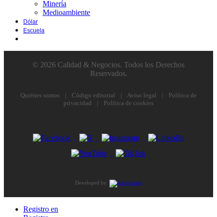
Minería
Medioambiente
Dólar
Escuela
© 2026 Calidad & Negocios. Todos los Derechos
Reservados.
Quiénes somos
|
Código editorial
|
Aviso legal
|
Política de
privacidad
|
Política de cookies
Developed by:
Registro en